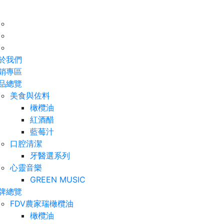
於我們
銷專區
品總覽
美食與佐料
橄欖油
紅酒醋
藍莓汁
口腔清潔
牙醫選系列
心靈音樂
GREEN MUSIC
牌總覽
FDV農家瑞橄欖油
橄欖油