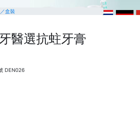
g／盒裝
TEʼ牙醫選抗蛀牙膏
號
DEN026