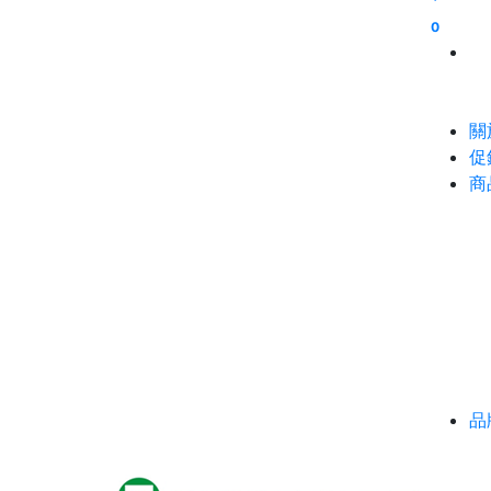
0
關
促
商
品