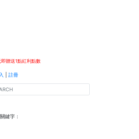
元即贈送1點紅利點數
點數 等同 1元現金，可於下次消費時折抵。
入
|
註冊
關鍵字：