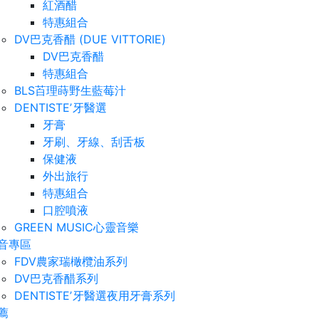
紅酒醋
特惠組合
DV巴克香醋 (DUE VITTORIE)
DV巴克香醋
特惠組合
BLS苩理蒔野生藍莓汁
DENTISTEʼ牙醫選
牙膏
牙刷、牙線、刮舌板
保健液
外出旅行
特惠組合
口腔噴液
GREEN MUSIC心靈音樂
音專區
FDV農家瑞橄欖油系列
DV巴克香醋系列
DENTISTEʼ牙醫選夜用牙膏系列
薦