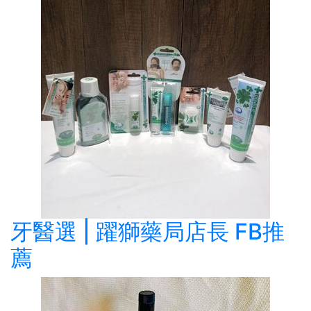
牙醫選 | 躍獅藥局店長 FB推
薦