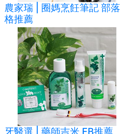
農家瑞 | 圈媽烹飪筆記 部落
格推薦
牙醫選 | 藥師吉米 FB推薦