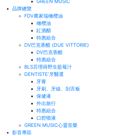
GREEN MUSIC
品牌總覽
FDV農家瑞橄欖油
橄欖油
紅酒醋
特惠組合
DV巴克香醋 (DUE VITTORIE)
DV巴克香醋
特惠組合
BLS苩理蒔野生藍莓汁
DENTISTEʼ牙醫選
牙膏
牙刷、牙線、刮舌板
保健液
外出旅行
特惠組合
口腔噴液
GREEN MUSIC心靈音樂
影音專區