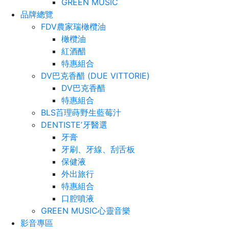
GREEN MUSIC
品牌總覽
FDV農家瑞橄欖油
橄欖油
紅酒醋
特惠組合
DV巴克香醋 (DUE VITTORIE)
DV巴克香醋
特惠組合
BLS苩理蒔野生藍莓汁
DENTISTEʼ牙醫選
牙膏
牙刷、牙線、刮舌板
保健液
外出旅行
特惠組合
口腔噴液
GREEN MUSIC心靈音樂
影音專區