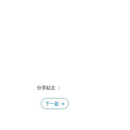
分享貼文 ：
下一篇
→