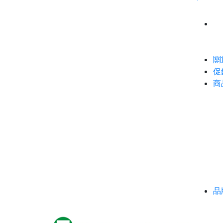
關
促
商
品