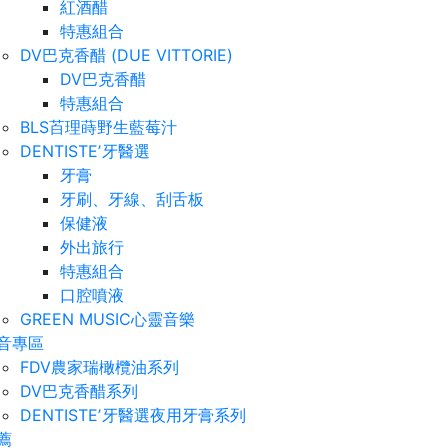
紅酒醋
特惠組合
DV巴克香醋 (DUE VITTORIE)
DV巴克香醋
特惠組合
BLS苩理蒔野生藍莓汁
DENTISTEʼ牙醫選
牙膏
牙刷、牙線、刮舌板
保健液
外出旅行
特惠組合
口腔噴液
GREEN MUSIC心靈音樂
音專區
FDV農家瑞橄欖油系列
DV巴克香醋系列
DENTISTEʼ牙醫選夜用牙膏系列
薦