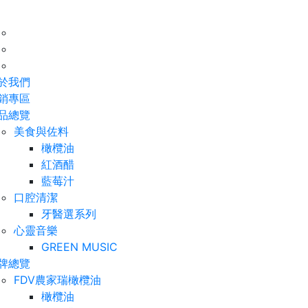
於我們
銷專區
品總覽
美食與佐料
橄欖油
紅酒醋
藍莓汁
口腔清潔
牙醫選系列
心靈音樂
GREEN MUSIC
牌總覽
FDV農家瑞橄欖油
橄欖油