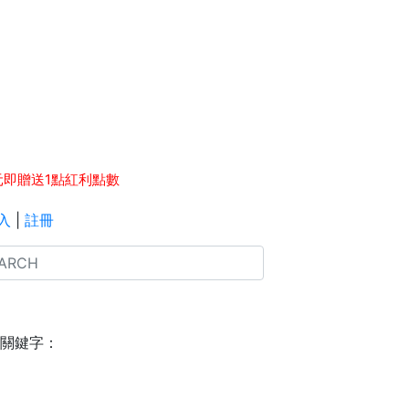
點數 等同 1元現金，可於下次消費時折抵。
元即贈送1點紅利點數
入
|
註冊
關鍵字：