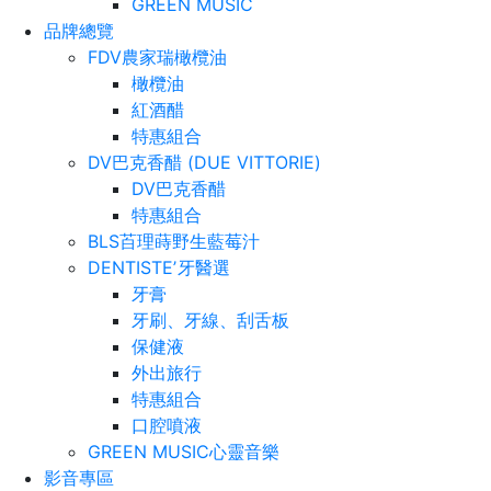
GREEN MUSIC
品牌總覽
FDV農家瑞橄欖油
橄欖油
紅酒醋
特惠組合
DV巴克香醋 (DUE VITTORIE)
DV巴克香醋
特惠組合
BLS苩理蒔野生藍莓汁
DENTISTEʼ牙醫選
牙膏
牙刷、牙線、刮舌板
保健液
外出旅行
特惠組合
口腔噴液
GREEN MUSIC心靈音樂
影音專區