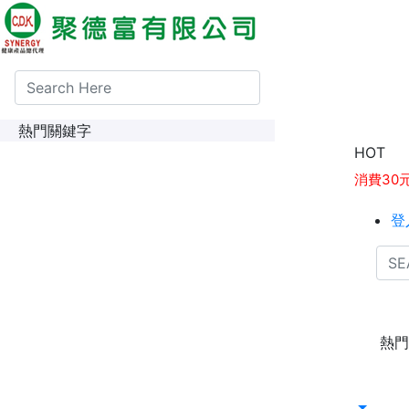
熱門關鍵字
1點紅利
HOT
消費30
登
熱門