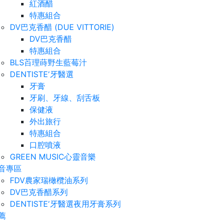
紅酒醋
特惠組合
DV巴克香醋 (DUE VITTORIE)
DV巴克香醋
特惠組合
BLS苩理蒔野生藍莓汁
DENTISTEʼ牙醫選
牙膏
牙刷、牙線、刮舌板
保健液
外出旅行
特惠組合
口腔噴液
GREEN MUSIC心靈音樂
音專區
FDV農家瑞橄欖油系列
DV巴克香醋系列
DENTISTEʼ牙醫選夜用牙膏系列
薦