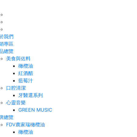
於我們
銷專區
品總覽
美食與佐料
橄欖油
紅酒醋
藍莓汁
口腔清潔
牙醫選系列
心靈音樂
GREEN MUSIC
牌總覽
FDV農家瑞橄欖油
橄欖油