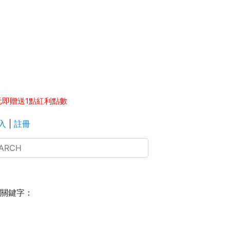
點數 等同 1元現金，可於下次消費時折抵。
元即贈送1點紅利點數
入
|
註冊
關鍵字：