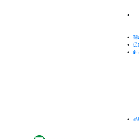
關
促
商
品