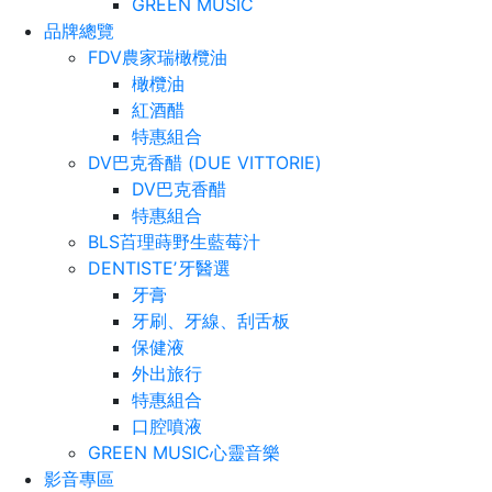
GREEN MUSIC
品牌總覽
FDV農家瑞橄欖油
橄欖油
紅酒醋
特惠組合
DV巴克香醋 (DUE VITTORIE)
DV巴克香醋
特惠組合
BLS苩理蒔野生藍莓汁
DENTISTEʼ牙醫選
牙膏
牙刷、牙線、刮舌板
保健液
外出旅行
特惠組合
口腔噴液
GREEN MUSIC心靈音樂
影音專區