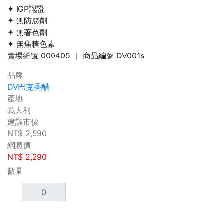
✦ IGP認證
✦ 無防腐劑
✦ 無著色劑
✦ 無焦糖色素
賣場編號
000405
｜ 商品編號
DV001s
品牌
DV巴克香醋
產地
義大利
建議市價
NT$
2,590
網購價
NT$
2,290
數量