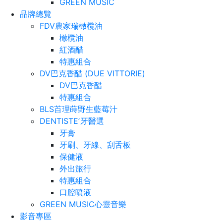
GREEN MUSIC
品牌總覽
FDV農家瑞橄欖油
橄欖油
紅酒醋
特惠組合
DV巴克香醋 (DUE VITTORIE)
DV巴克香醋
特惠組合
BLS苩理蒔野生藍莓汁
DENTISTEʼ牙醫選
牙膏
牙刷、牙線、刮舌板
保健液
外出旅行
特惠組合
口腔噴液
GREEN MUSIC心靈音樂
影音專區