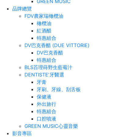
GREEN MUSIC
品牌總覽
FDV農家瑞橄欖油
橄欖油
紅酒醋
特惠組合
DV巴克香醋 (DUE VITTORIE)
DV巴克香醋
特惠組合
BLS苩理蒔野生藍莓汁
DENTISTEʼ牙醫選
牙膏
牙刷、牙線、刮舌板
保健液
外出旅行
特惠組合
口腔噴液
GREEN MUSIC心靈音樂
影音專區